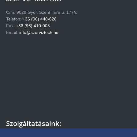
Cím: 9028 Győr, Szent Imre u. 177/c
Telefon:
+36 (96) 440-028
Fax:
+36 (96) 410-005
Email:
info@szerviztech.hu
Szolgáltatásaink:
– Szivattyú bérlés