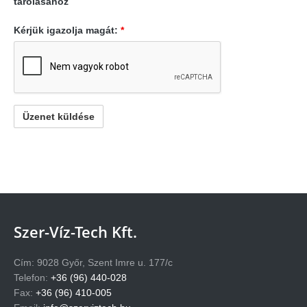
tárolásához
Kérjük igazolja magát:
*
Szer-Víz-Tech Kft.
Cím: 9028 Győr, Szent Imre u. 177/c
Telefon:
+36 (96) 440-028
Fax:
+36 (96) 410-005