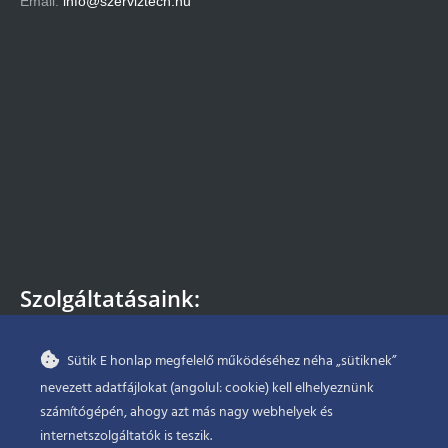
Email:
info@szerviztech.hu
Szolgáltatásaink:
– Szivattyú bérlés
Sütik E honlap megfelelő működéséhez néha „sütiknek”
– Szivattyú javítás
nevezett adatfájlokat (angolul: cookie) kell elhelyeznünk
– Szivattyú forgalmazás
– Szivattyú beépítés, üzemeltetés
számítógépén, ahogy azt más nagy webhelyek és
– Szivattyú időszakos karbantartása
internetszolgáltatók is teszik.