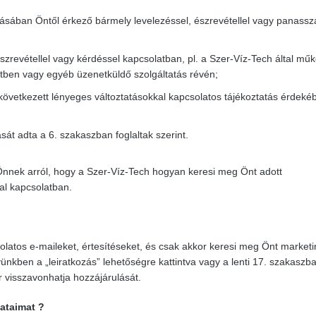
ásában Öntől érkező bármely levelezéssel, észrevétellel vagy panassz
zrevétellel vagy kérdéssel kapcsolatban, pl. a Szer-Víz-Tech által műk
ben vagy egyéb üzenetküldő szolgáltatás révén;
övetkezett lényeges változtatásokkal kapcsolatos tájékoztatás érdeké
t adta a 6. szakaszban foglaltak szerint.
t Önnek arról, hogy a Szer-Víz-Tech hogyan keresi meg Önt adott
al kapcsolatban.
latos e-maileket, értesítéseket, és csak akkor keresi meg Önt marketi
nkben a „leiratkozás” lehetőségre kattintva vagy a lenti 17. szakaszb
 visszavonhatja hozzájárulását.
ataimat ?