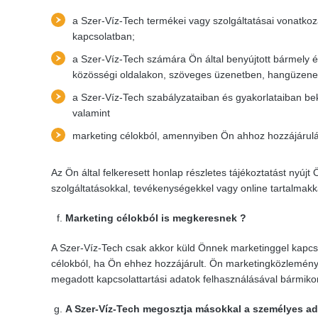
a Szer-Víz-Tech termékei vagy szolgáltatásai vonatkoz
kapcsolatban;
a Szer-Víz-Tech számára Ön által benyújtott bármely és
közösségi oldalakon, szöveges üzenetben, hangüzenet
a Szer-Víz-Tech szabályzataiban és gyakorlataiban bek
valamint
marketing célokból, amennyiben Ön ahhoz hozzájárulásá
Az Ön által felkeresett honlap részletes tájékoztatást nyúj
szolgáltatásokkal, tevékenységekkel vagy online tartalmakk
Marketing célokból is megkeresnek ?
A Szer-Víz-Tech csak akkor küld Önnek marketinggel kapcso
célokból, ha Ön ehhez hozzájárult. Ön marketingközleményü
megadott kapcsolattartási adatok felhasználásával bármikor
A
Szer-Víz-Tech megosztja másokkal a személyes ad