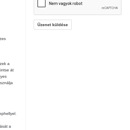
szes
Ezek a
intse át
lyes
sználja
ephellyel.
tását a