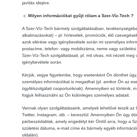
javítás idejére.
Milyen információkat gyűjt rólam a
Szer-Víz-Tech ?
A Szer-Víz-Tech bármely szolgáltatásában, tevékenységébe
alkalmazásokat) – pl. hírlevelek, promóciók, élő csevegése
azok elérése vagy igénybevétele során mi személyes inform
postacíme, telefon- vagy mobilszáma, neme vagy születési
Szer-Víz-Tech szolgáltatásait, pl. mit olvas, mit nézett me
igénybevétele során.
Kérjük, vegye figyelembe, hogy esetenként Ön dönthet úgy
személyes információkat is megadhat (pl. amikor Ön az ese
ügyfélszolgálati csoportunknak). Amennyiben ez történik, m
fogjuk felhasználni az Ön különleges személyes adatait.
Vannak olyan szolgáltatásaink, amelyek lehetővé teszik az
Twitter, Instagram, stb. – keresztül. Amennyiben Ön úgy dön
párbeszédablak, amely engedélyt kér Öntől arra, hogy a Sz
születési dátuma, e-mail címe és bármely egyéb információ
oldalán).