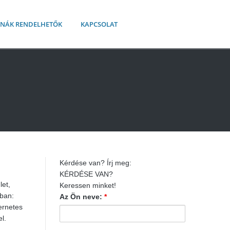
AKNÁK RENDELHETŐK
KAPCSOLAT
Kérdése van? Írj meg:
KÉRDÉSE VAN?
let,
Keressen minket!
ban:
Az Ön neve:
*
ernetes
l.