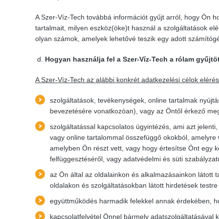
A Szer-Víz-Tech továbbá információt gyűjt arról, hogy Ön h
tartalmait, milyen eszköz(öke)t használ a szolgáltatások el
olyan számok, amelyek lehetővé teszik egy adott számítógé
Hogyan használja fel a
Szer-Víz-Tech a rólam gyűjtö
A Szer-Víz-Tech az alábbi konkrét adatkezelési célok eléré
szolgáltatások, tevékenységek, online tartalmak nyújt
bevezetésére vonatkozóan), vagy az Öntől érkező me
szolgáltatással kapcsolatos ügyintézés, ami azt jelent
vagy online tartalommal összefüggő okokból, amelyre Ö
amelyben Ön részt vett, vagy hogy értesítse Önt egy ko
felfüggesztéséről, vagy adatvédelmi és süti szabályzatu
az Ön által az oldalainkon és alkalmazásainkon látott 
oldalakon és szolgáltatásokban látott hirdetések testr
együttműködés harmadik felekkel annak érdekében, ho
kapcsolatfelvétel Önnel bármely adatszolgáltatásával 