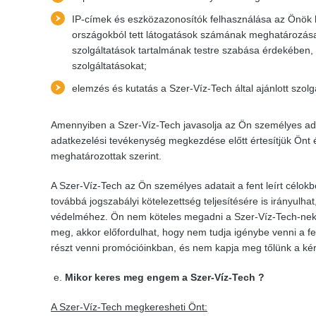
IP-címek és eszközazonosítók felhasználása az Önök
országokból tett látogatások számának meghatározása
szolgáltatások tartalmának testre szabása érdekében, 
szolgáltatásokat;
elemzés és kutatás a Szer-Víz-Tech által ajánlott szol
Amennyiben a Szer-Víz-Tech javasolja az Ön személyes adat
adatkezelési tevékenység megkezdése előtt értesítjük Önt
meghatározottak szerint.
A Szer-Víz-Tech az Ön személyes adatait a fent leírt célokbó
továbbá jogszabályi kötelezettség teljesítésére is irányulh
védelméhez. Ön nem köteles megadni a Szer-Víz-Tech-nek a
meg, akkor előfordulhat, hogy nem tudja igénybe venni a fen
részt venni promócióinkban, és nem kapja meg tőlünk a kér
Mikor keres meg engem a
Szer-Víz-Tech ?
A Szer-Víz-Tech megkeresheti Önt: