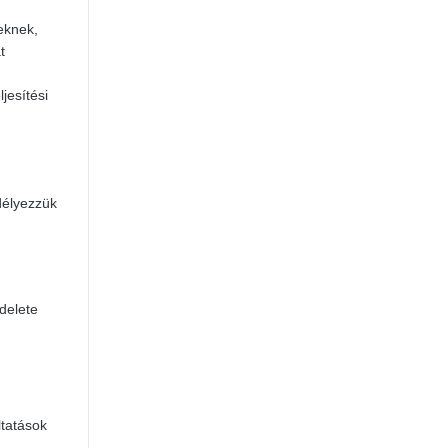
eknek,
t
jesítési
délyezzük
delete
ltatások