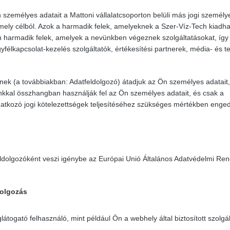
n személyes adatait a Mattoni vállalatcsoporton belüli más jogi személy
mely célból. Azok a harmadik felek, amelyeknek a Szer-Víz-Tech kiadha
n harmadik felek, amelyek a nevünkben végeznek szolgáltatásokat, így
yfélkapcsolat-kezelés szolgáltatók, értékesítési partnerek, média- és tel
ek (a továbbiakban: Adatfeldolgozó) átadjuk az Ön személyes adatait,
ainkkal összhangban használják fel az Ön személyes adatait, és csak a
atkozó jogi kötelezettségek teljesítéséhez szükséges mértékben enge
ldolgozóként veszi igénybe az Európai Unió Általános Adatvédelmi Ren
dolgozás
átogató felhasználó, mint például Ön a webhely által biztosított szolgá