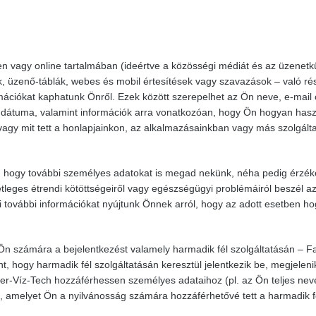
n vagy online tartalmában (ideértve a közösségi médiát és az üzenetk
k, üzenő-táblák, webes és mobil értesítések vagy szavazások – való rés
ációkat kaphatunk Önről. Ezek között szerepelhet az Ön neve, e-mail
 dátuma, valamint információk arra vonatkozóan, hogy Ön hogyan hasz
g vagy mit tett a honlapjainkon, az alkalmazásainkban vagy más szolgált
, hogy további személyes adatokat is megad nekünk, néha pedig érzé
tleges étrendi kötöttségeiről vagy egészségügyi problémáiról beszél a
i további információkat nyújtunk Önnek arról, hogy az adott esetben h
 Ön számára a bejelentkezést valamely harmadik fél szolgáltatásán – 
t, hogy harmadik fél szolgáltatásán keresztül jelentkezik be, megjeleni
er-Víz-Tech hozzáférhessen személyes adataihoz (pl. az Ön teljes nev
, amelyet Ön a nyilvánosság számára hozzáférhetővé tett a harmadik f