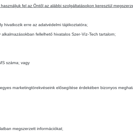
 használjuk fel az Öntől az alábbi szolgáltatásokon keresztül megszerze
ly hivatkozik erre az adatvédelmi tájékoztatóra;
alkalmazásokban fellelhető hivatalos Szer-Víz-Tech tartalom;
SMS száma; vagy
nt egyes marketingtörekvéseink elősegítése érdekében bizonyos meghat
latban megszerzett információkat;