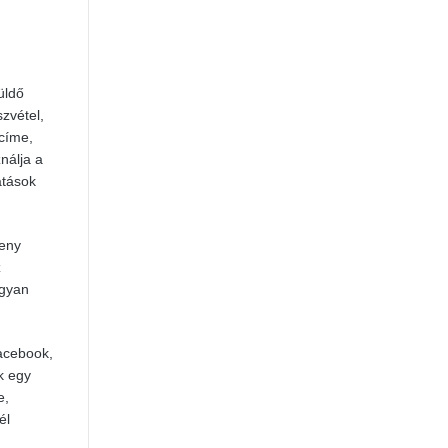
üldő
zvétel,
 címe,
nálja a
atások
keny
z
ogyan
Facebook,
k egy
e,
él