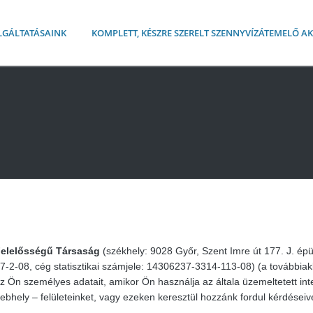
LGÁLTATÁSAINK
KOMPLETT, KÉSZRE SZERELT SZENNYVÍZÁTEMELŐ 
 Felelősségű Társaság
(székhely: 9028 Győr, Szent Imre út 177. J. épü
-08, cég statisztikai számjele: 14306237-3314-113-08) (a továbbiak
az Ön személyes adatait, amikor Ön használja az általa üzemeltetett int
bhely – felületeinket, vagy ezeken keresztül hozzánk fordul kérdéseive