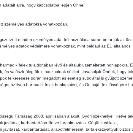
 adatait arra, hogy kapcsolatba lépjen Önnel;
ott személyes adatokra vonatkozóan.
gszerzett minden személyes adat felhasználása során betartjuk az ös
zemélyes adatok védelmére vonatkoznak, mint például az EU általános
harmadik felek tulajdonában lévő és általuk üzemeltetett honlapokra. 
, és valószínűleg ők is használnak sütiket. Javasoljuk Önnek, hogy tek
pok felkeresése során megadott és esetleg sütik által is gyűjtött szemé
éget az ilyen harmadik felek honlapjaiért, és Ön saját felelősségére ha
sségű Társaság 2008. áprilisában alakult, Győri székhellyel, illetve tel
úk javítása, karbantartása illetve forgalmazása. Cégünk vállalja,
i javítását, karbantartását, állapotfelmérését, tartalékszivattyúk biztosí