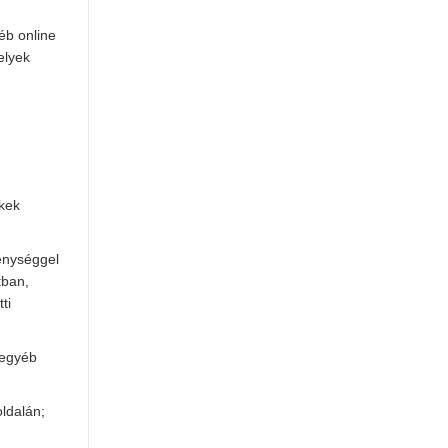
éb online
elyek
ékek
kenységgel
tban,
ti
 egyéb
ldalán;