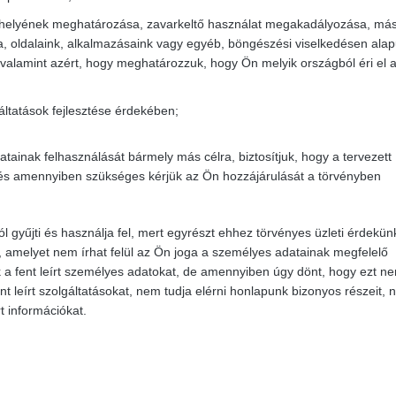
 helyének meghatározása, zavarkeltő használat megakadályozása, má
, oldalaink, alkalmazásaink vagy egyéb, böngészési viselkedésen alap
valamint azért, hogy meghatározzuk, hogy Ön melyik országból éri el 
gáltatások fejlesztése érdekében;
ainak felhasználását bármely más célra, biztosítjuk, hogy a tervezett
 és amennyiben szükséges kérjük az Ön hozzájárulását a törvényben
l gyűjti és használja fel, mert egyrészt ehhez törvényes üzleti érdekün
at, amelyet nem írhat felül az Ön joga a személyes adatainak megfelelő
 fent leírt személyes adatokat, de amennyiben úgy dönt, hogy ezt ne
t leírt szolgáltatásokat, nem tudja elérni honlapunk bizonyos részeit, 
t információkat.