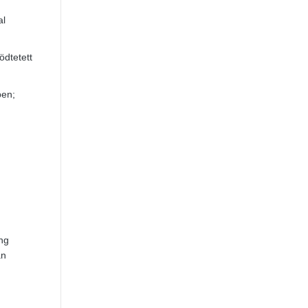
al
ödtetett
ben;
ng
an