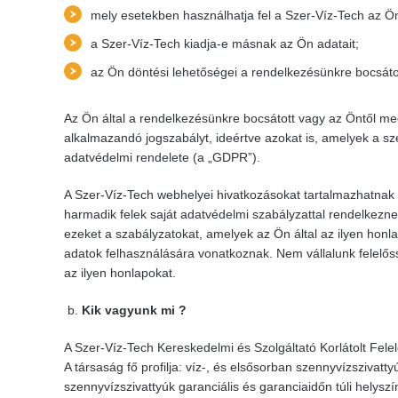
mely esetekben használhatja fel a Szer-Víz-Tech az Ön
a Szer-Víz-Tech kiadja-e másnak az Ön adatait;
az Ön döntési lehetőségei a rendelkezésünkre bocsát
Az Ön által a rendelkezésünkre bocsátott vagy az Öntől me
alkalmazandó jogszabályt, ideértve azokat is, amelyek a s
adatvédelmi rendelete (a „GDPR”).
A Szer-Víz-Tech webhelyei hivatkozásokat tartalmazhatnak 
harmadik felek saját adatvédelmi szabályzattal rendelkeznek
ezeket a szabályzatokat, amelyek az Ön által az ilyen honla
adatok felhasználására vonatkoznak. Nem vállalunk felelőss
az ilyen honlapokat.
Kik vagyunk mi ?
A Szer-Víz-Tech Kereskedelmi és Szolgáltató Korlátolt Felelő
A társaság fő profilja: víz-, és elsősorban szennyvízszivatty
szennyvízszivattyúk garanciális és garanciaidőn túli helyszín