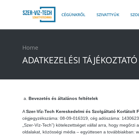
CÉGÜNKRŐL
SZIVATTYÚK
SZO
Home
ADATKEZELÉSI TÁJÉKOZTATÓ
Bevezetés és általános feltételek
A
Szer-Víz-Tech Kereskedelmi és Szolgáltató Korlátolt
cégjegyzékszáma: 08-09-016319, cég adószáma: 14306237-2
„Szer-Víz-Tech”) kötelezettséget vállal arra, hogy megőrzi 
oldalakat, közösségi média – együttesen a továbbiakban: we