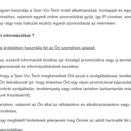
ogyan használja a Szer-Víz-Tech mobil alkalmazásait, honlapjait és egy
éréséhez, valamint egyedi online azonosítókat gyűjt, így IP-címeket, am
p vagy más hálózati eszköz egyedi azonosítását az interneten.
tt információkat ?
se érdekében használja fel az Ön személyes adatait:
ása, ezekről információk közlése (pl. közelgő promóciókra vagy új term
gkeresések és információkérések kezelése;
i, hogy a Szer-Víz-Tech megkeresheti Önt azzal a szolgáltatással, tevé
n feliratkozott (pl. hogy értesítse Önt egy olyan promócióval kapcsola
nkrét szolgáltatás, tevékenység vagy online tartalom karbantartás miat
nk frissítéséről);
tartalom, valamint az Ön által az oldalainkon és alkalmazásainkon vagy
e szabása;
gy megfelelő hirdetések jelenjenek meg Önnek az adott harmadik fél o
kapcsolatban;