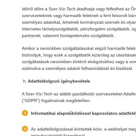
Időről időre a Szer-Víz-Tech átadhatja vagy felfedheti az Ö
szervezeteknek vagy harmadik feleknek a fent felsorolt bár
személyes adatokat, lehetnek kormányzati szervek és olya
internetes tárhelyszolgáltatók, pénzforgalmi szolgáltatók, üg
partnerek, valamint honlapelemzés-szolgáltatók.
Amikor a nevünkben szolgáltatásokat végző harmadik felekn
biztosítjuk, hogy ezek a szolgáltatók kizárólag az utasítás
szolgáltatások nevünkben történő elvégzéséhez vagy a von
számukra a személyes adatok felhasználását és kiadását.
Adatfeldolgozó igénybevétele
A Szer-Víz-Tech az alábbi gazdálkodó szervezeteket Adatfe
(“GDPR”) fogalmainak megfelelően.
Informatikai alapműködéssel kapcsolatos adatfel
Az adatfeldolgozással érintettek köre: a webhelyet megl
igénybevételétől függetlenül.