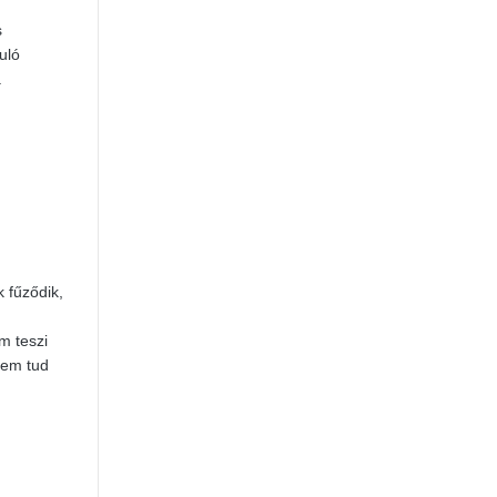
s
uló
a
k fűződik,
m teszi
nem tud