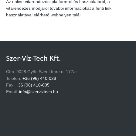
Az online vitarendezési platformról és használatáról, a
vitarendezés módjáról további információkat a fenti link
használatával elérhető webhelyen talál.
Szer-Víz-Tech Kft.
Cím: 9028 Győr, Szent Imre u. 177/c
Telefon:
+36 (96) 440-028
Fax:
+36 (96) 410-005
Email:
info@szerviztech.hu