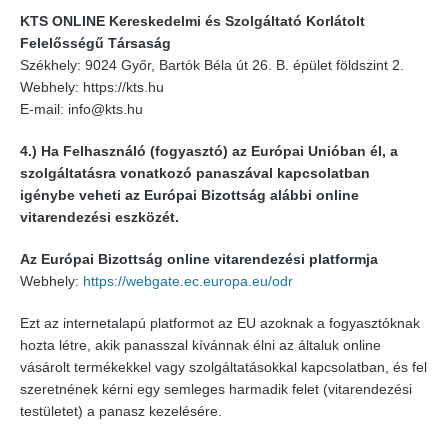
KTS ONLINE
Kereskedelmi és Szolgáltató Korlátolt
Felelősségű Társaság
Székhely: 9024 Győr, Bartók Béla út 26. B. épület földszint 2.
Webhely: https://kts.hu
E-mail: info@kts.hu
4.) Ha Felhasználó (fogyasztó) az Európai Unióban él, a
szolgáltatásra vonatkozó panaszával kapcsolatban
igénybe veheti az Európai Bizottság alábbi online
vitarendezési eszközét.
Az Európai Bizottság online vitarendezési platformja
Webhely:
https://webgate.ec.europa.eu/odr
Ezt az internetalapú platformot az EU azoknak a fogyasztóknak
hozta létre, akik panasszal kívánnak élni az általuk online
vásárolt termékekkel vagy szolgáltatásokkal kapcsolatban, és fel
szeretnének kérni egy semleges harmadik felet (vitarendezési
testületet) a panasz kezelésére.