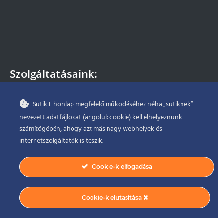
Szolgáltatásaink:
– Szivattyú bérlés
Sütik E honlap megfelelő működéséhez néha „sütiknek”
– Szivattyú javítás
nevezett adatfájlokat (angolul: cookie) kell elhelyeznünk
– Szivattyú forgalmazás
– Szivattyú beépítés, üzemeltetés
számítógépén, ahogy azt más nagy webhelyek és
– Szivattyú időszakos karbantartása
internetszolgáltatók is teszik.
Cookie-k elfogadása
Impresszum
Adatkezelési tájékoztató
Cookie-k elutasítása
Jogi nyilatkozat
Minőségpolitikánk