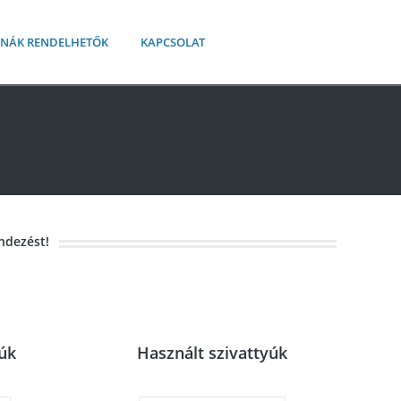
AKNÁK RENDELHETŐK
KAPCSOLAT
ndezést!
yúk
Használt szivattyúk