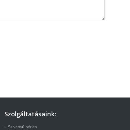
Szolgáltatásaink:
– Szivattyú bérlés