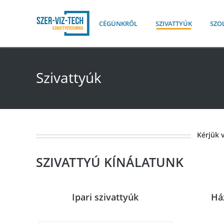
CÉGÜNKRŐL
SZIVATTYÚK
SZO
Szivattyúk
Kérjük 
SZIVATTYÚ KÍNÁLATUNK
Ipari szivattyúk
Há