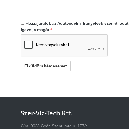
Hozzájárulok az Adatvédelmi Irányelvek szerinti ada
Igazolja magát
*
Szer-Víz-Tech Kft.
Cím: 9028 Győr, Szent Imre u. 177/c