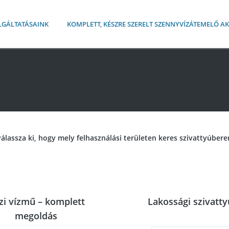
LGÁLTATÁSAINK
KOMPLETT, KÉSZRE SZERELT SZENNYVÍZÁTEMELŐ 
válassza ki, hogy mely felhasználási területen keres szivattyúbere
zi vízmű – komplett
Lakossági szivatt
megoldás