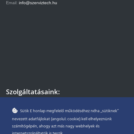
Email:
info@szerviztech.hu
Szolgáltatásaink:
– Szivattyú bérlés
Sütik E honlap megfelelő működéséhez néha „sütiknek”
– Szivattyú javítás
nevezett adatfájlokat (angolul: cookie) kell elhelyeznünk
– Szivattyú forgalmazás
– Szivattyú beépítés, üzemeltetés
számítógépén, ahogy azt más nagy webhelyek és
– Szivattyú időszakos karbantartása
internetszolgáltatók is teszik.