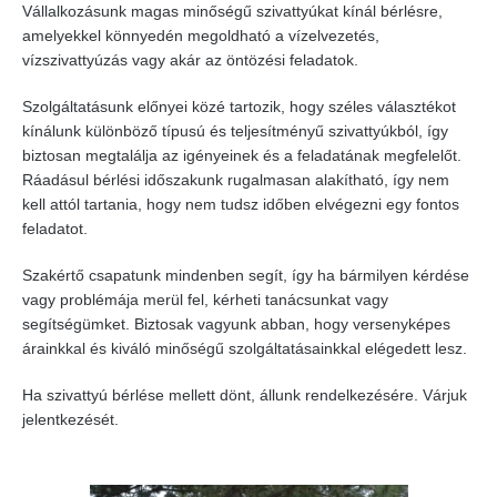
Vállalkozásunk magas minőségű szivattyúkat kínál bérlésre,
amelyekkel könnyedén megoldható a vízelvezetés,
vízszivattyúzás vagy akár az öntözési feladatok.
Szolgáltatásunk előnyei közé tartozik, hogy széles választékot
kínálunk különböző típusú és teljesítményű szivattyúkból, így
biztosan megtalálja az igényeinek és a feladatának megfelelőt.
Ráadásul bérlési időszakunk rugalmasan alakítható, így nem
kell attól tartania, hogy nem tudsz időben elvégezni egy fontos
feladatot.
Szakértő csapatunk mindenben segít, így ha bármilyen kérdése
vagy problémája merül fel, kérheti tanácsunkat vagy
segítségümket. Biztosak vagyunk abban, hogy versenyképes
árainkkal és kiváló minőségű szolgáltatásainkkal elégedett lesz.
Ha szivattyú bérlése mellett dönt, állunk rendelkezésére. Várjuk
jelentkezését.