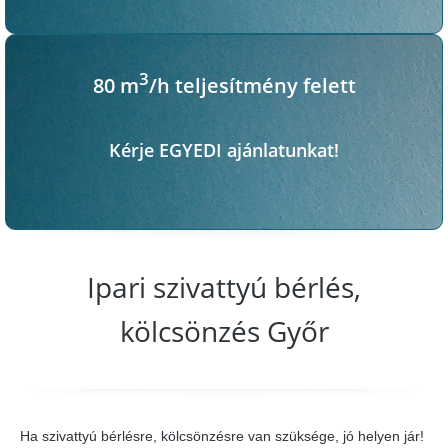
3
80 m
/h teljesítmény felett
Kérje EGYEDI ajánlatunkat!
Ipari szivattyú bérlés,
kölcsönzés Győr
Ha szivattyú bérlésre, kölcsönzésre van szüksége, jó helyen jár!