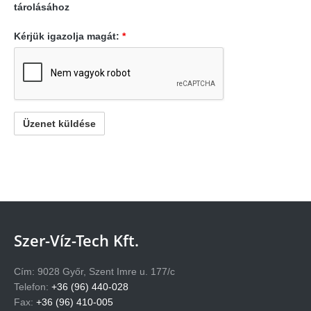
tárolásához
Kérjük igazolja magát:
*
Szer-Víz-Tech Kft.
Cím: 9028 Győr, Szent Imre u. 177/c
Telefon:
+36 (96) 440-028
Fax:
+36 (96) 410-005