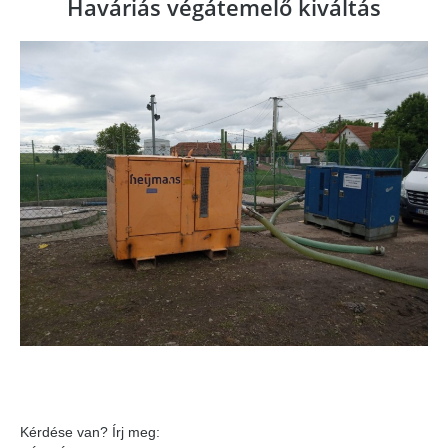
Haváriás végátemelő kiváltás
Kérdése van? Írj meg: